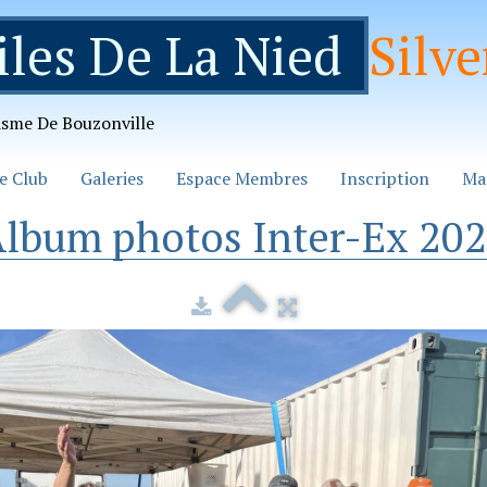
iles De La Nied
Silve
isme De Bouzonville
e Club
Galeries
Espace Membres
Inscription
Ma
lbum photos Inter-Ex 20