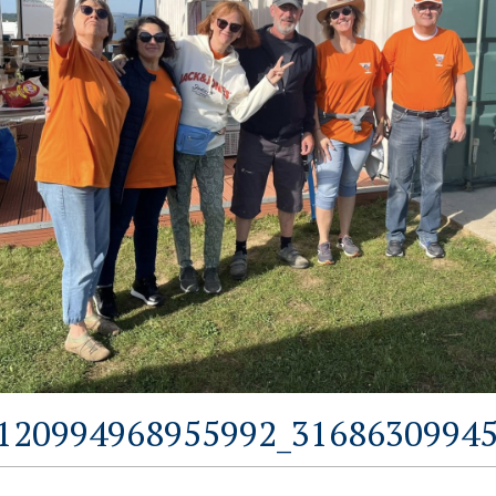
120994968955992_31686309945