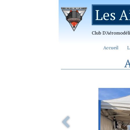
Les A
Club D'Aéromodél
Accueil
L
A