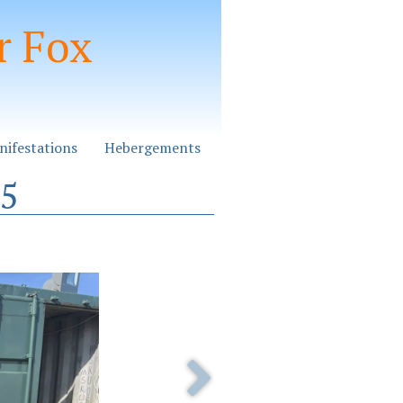
r Fox
nifestations
Hebergements
25