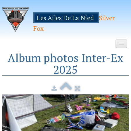
Les Ailes De La Nied
Silver
Fox
Album photos Inter-Ex
Accueil
2025
Le Club
Galeries
Espace Membres
Inscription
Manifestations
Hebergements