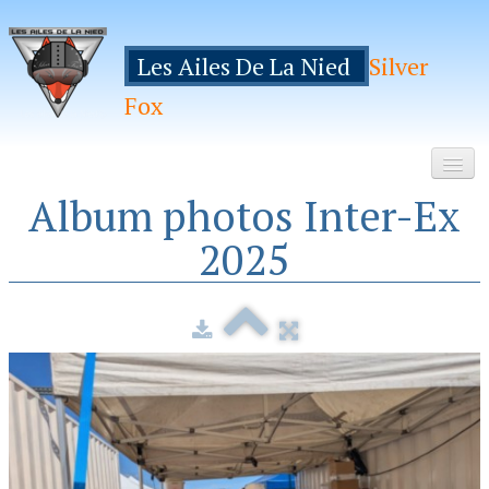
Les Ailes De La Nied
Silver
Fox
Album photos Inter-Ex
Accueil
2025
Le Club
Galeries
Espace Membres
Inscription
Manifestations
Hebergements