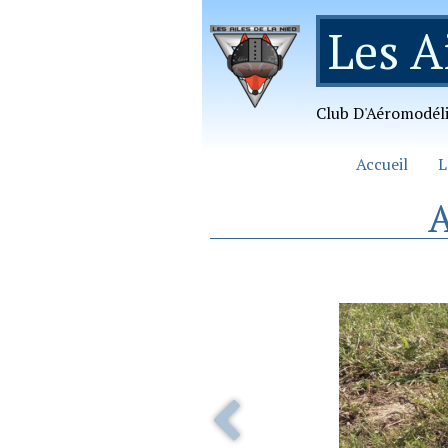
Les A
Club D'Aéromodél
Accueil
L
A