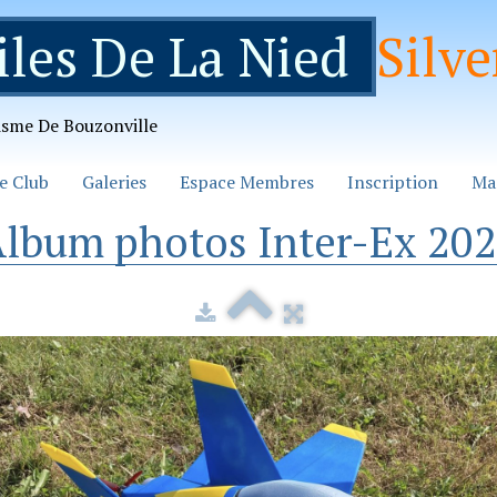
iles De La Nied
Silve
isme De Bouzonville
e Club
Galeries
Espace Membres
Inscription
Ma
lbum photos Inter-Ex 20