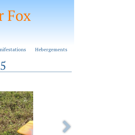
r Fox
nifestations
Hebergements
25