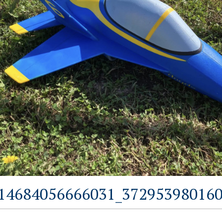
14684056666031_372953980160