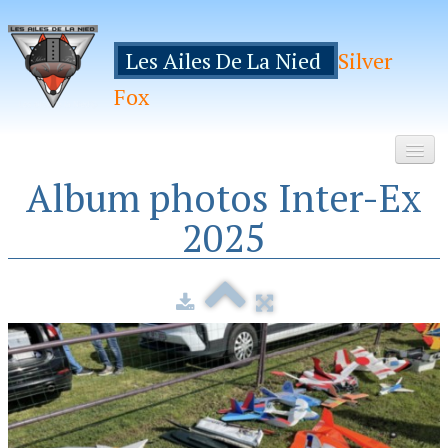
Les Ailes De La Nied
Silver
Fox
Album photos Inter-Ex
Accueil
2025
Le Club
Galeries
Espace Membres
Inscription
Manifestations
Hebergements