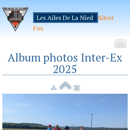
Les Ailes De La Nied
Silver
Fox
Album photos Inter-Ex
Accueil
2025
Le Club
Galeries
Espace Membres
Inscription
Manifestations
Hebergements