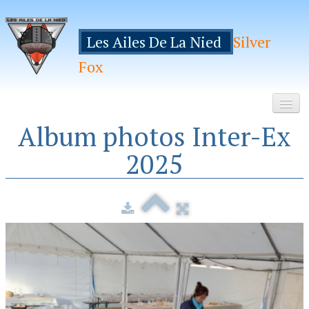
Les Ailes De La Nied
Silver
Fox
Album photos Inter-Ex
Accueil
2025
Le Club
Galeries
Espace Membres
Inscription
Manifestations
Hebergements