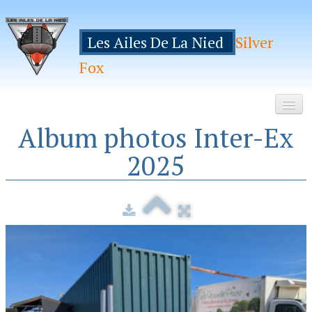
Les Ailes De La Nied
Silver
Fox
Album photos Inter-Ex
Accueil
2025
Le Club
Galeries
Espace Membres
Inscription
Manifestations
Hebergements