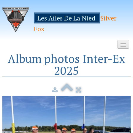
Les Ailes De La Nied
Silver
Fox
Album photos Inter-Ex
Accueil
2025
Le Club
Galeries
Espace Membres
Inscription
Manifestations
Hebergements