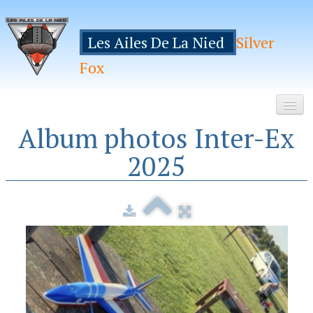
Les Ailes De La Nied
Silver
Fox
Album photos Inter-Ex
Accueil
2025
Le Club
Galeries
Espace Membres
Inscription
Manifestations
Hebergements