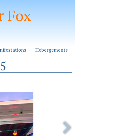
r Fox
nifestations
Hebergements
25