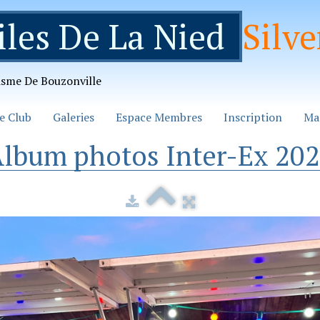
iles De La Nied
Silve
isme De Bouzonville
e Club
Galeries
Espace Membres
Inscription
Ma
lbum photos Inter-Ex 20