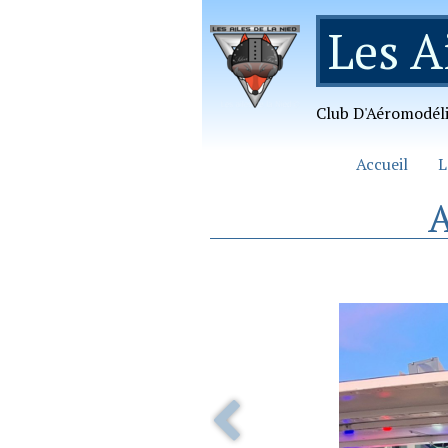
Les A
Club D'Aéromodél
Accueil
L
A