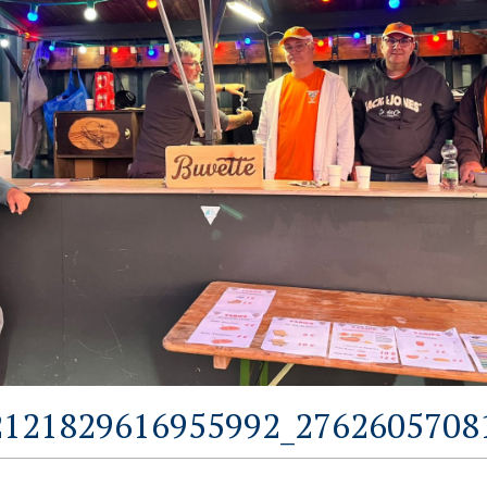
2121829616955992_27626057081