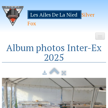
Les Ailes De La Nied
Silver
Fox
Album photos Inter-Ex
Accueil
2025
Le Club
Galeries
Espace Membres
Inscription
Manifestations
Hebergements