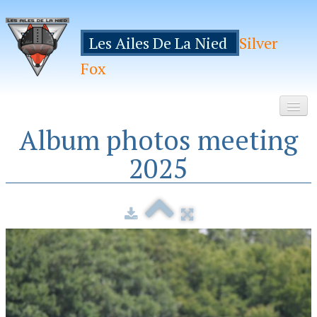
Les Ailes De La Nied
Silver
Fox
Album photos meeting
Accueil
2025
Le Club
Galeries
Espace Membres
Inscription
Manifestations
Hebergements