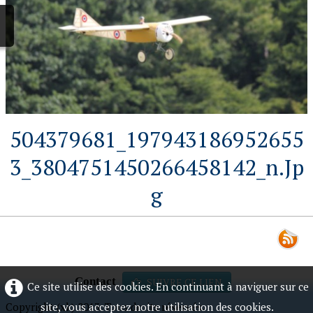
504379681_197943186952655
3_3804751450266458142_n.jp
G
Contact
SUIVRE CE LIEN
Ce site utilise des cookies. En continuant à naviguer sur ce
site, vous acceptez notre utilisation des cookies.
Copyright (xk) 2013. Tous droits réservés.