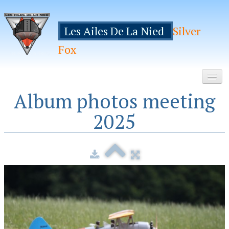
Les Ailes De La Nied
Silver
Fox
Album photos meeting
Accueil
2025
Le Club
Galeries
Espace Membres
Inscription
Manifestations
Hebergements