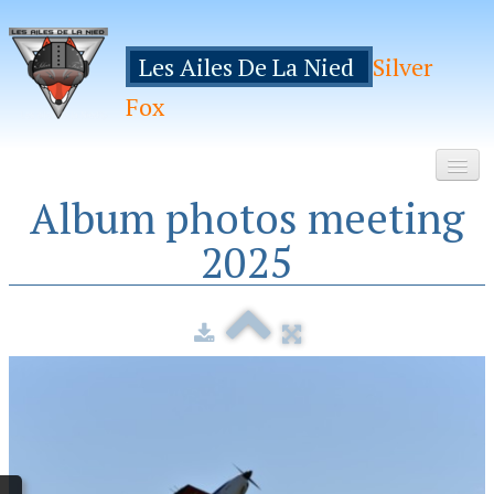
Les Ailes De La Nied
Silver
Fox
Album photos meeting
Accueil
2025
Le Club
Galeries
Espace Membres
Inscription
Manifestations
Hebergements