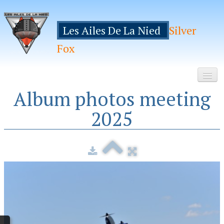
Les Ailes De La Nied
Silver
Fox
Album photos meeting
Accueil
2025
Le Club
Galeries
Espace Membres
Inscription
Manifestations
Hebergements