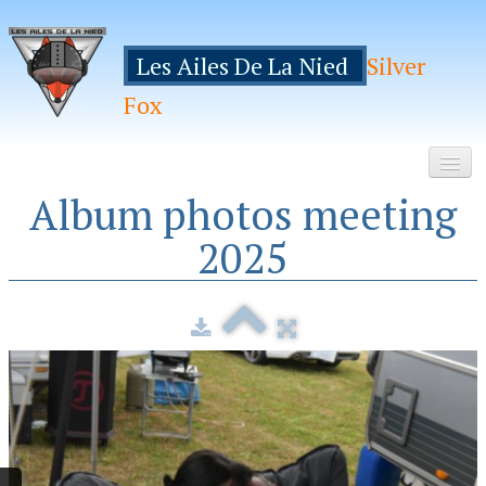
Les Ailes De La Nied
Silver
Fox
Album photos meeting
Accueil
2025
Le Club
Galeries
Espace Membres
Inscription
Manifestations
Hebergements