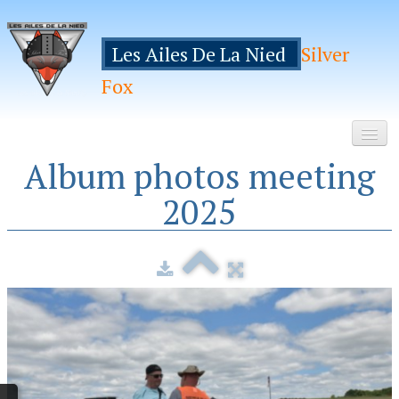
Les Ailes De La Nied
Silver
Fox
Album photos meeting
Accueil
2025
Le Club
Galeries
Espace Membres
Inscription
Manifestations
Hebergements