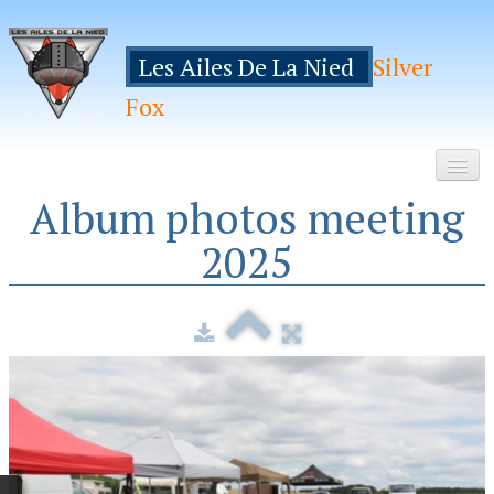
Les Ailes De La Nied
Silver
Fox
Album photos meeting
Accueil
2025
Le Club
Galeries
Espace Membres
Inscription
Manifestations
Hebergements