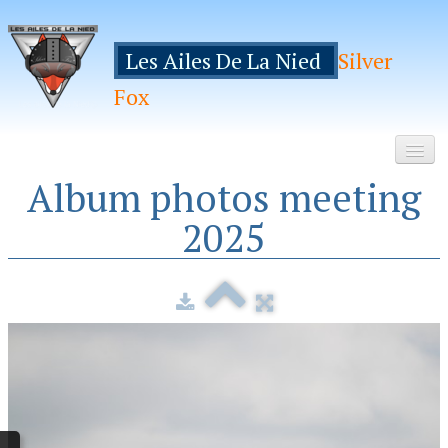
Les Ailes De La Nied
Silver
Fox
Album photos meeting
Accueil
2025
Le Club
Galeries
Espace Membres
Inscription
Manifestations
Hebergements