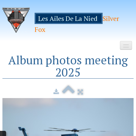
Les Ailes De La Nied
Silver
Fox
Album photos meeting
Accueil
2025
Le Club
Galeries
Espace Membres
Inscription
Manifestations
Hebergements