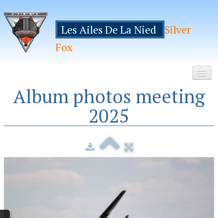
Les Ailes De La Nied
Silver
Fox
Album photos meeting
Accueil
2025
Le Club
Galeries
Espace Membres
Inscription
Manifestations
Hebergements