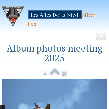
Les Ailes De La Nied
Silver
Fox
Album photos meeting
Accueil
2025
Le Club
Galeries
Espace Membres
Inscription
Manifestations
Hebergements