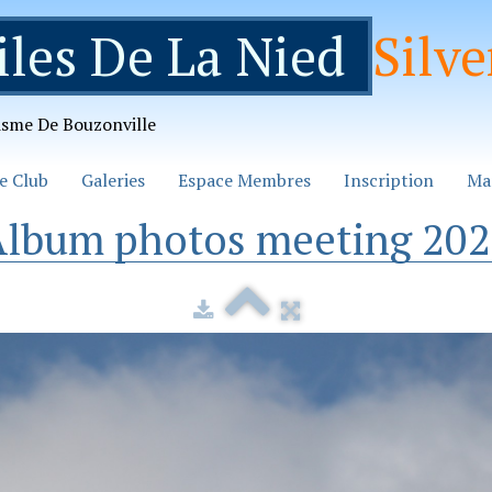
iles De La Nied
Silve
isme De Bouzonville
e Club
Galeries
Espace Membres
Inscription
Ma
lbum photos meeting 20