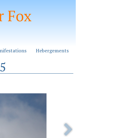
r Fox
nifestations
Hebergements
25