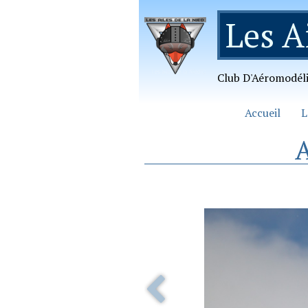
Les A
Club D'Aéromodél
Accueil
L
A