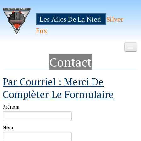
Les Ailes De La Nied
Silver
Fox
Contact
Accueil
Le Club
Par Courriel : Merci De
Galeries
Complèter Le Formulaire
Espace Membres
Prénom
Inscription
Manifestations
Nom
Hebergements