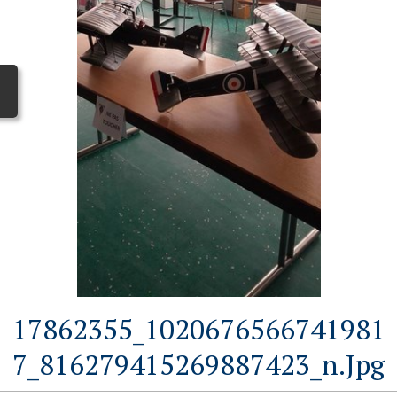
17862355_1020676566741981
7_816279415269887423_n.jpg