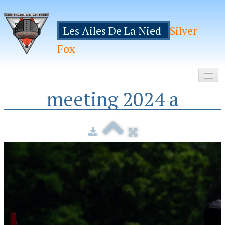
Les Ailes De La Nied
Silver
Fox
meeting 2024 a
Accueil
Le Club
Galeries
Espace Membres
Inscription
Manifestations
Hebergements