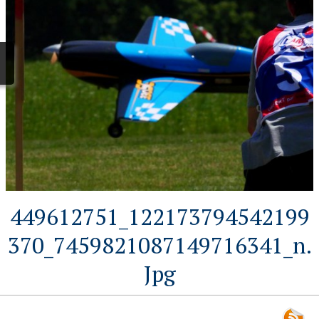
449612751_122173794542199
370_7459821087149716341_n.
Jpg