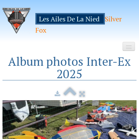
Les Ailes De La Nied
Silver
Fox
Album photos Inter-Ex
Accueil
2025
Le Club
Galeries
Espace Membres
Inscription
Manifestations
Hebergements