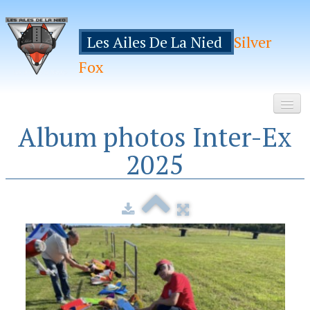
Les Ailes De La Nied
Silver
Fox
Album photos Inter-Ex
Accueil
2025
Le Club
Galeries
Espace Membres
Inscription
Manifestations
Hebergements