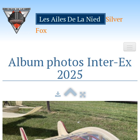
Les Ailes De La Nied
Silver
Fox
Album photos Inter-Ex
Accueil
2025
Le Club
Galeries
Espace Membres
Inscription
Manifestations
Hebergements