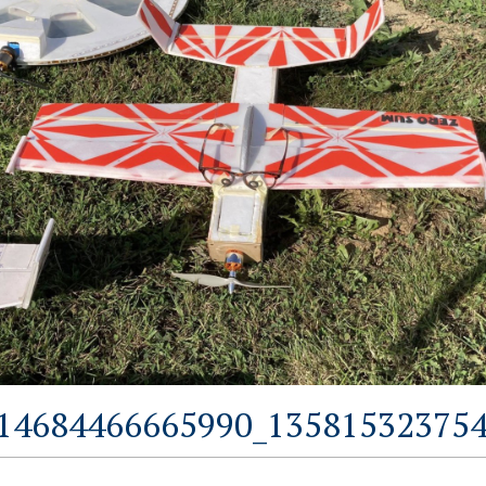
14684466665990_135815323754