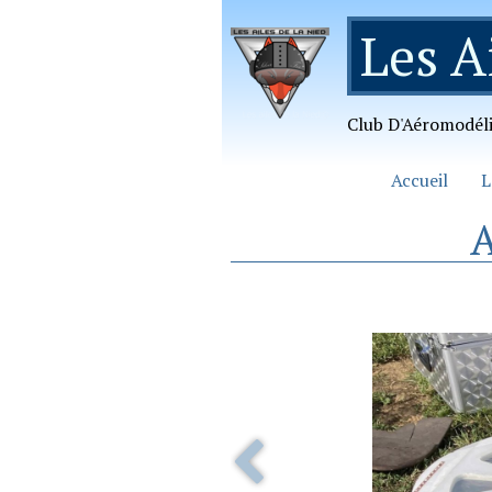
Les A
Club D'Aéromodél
Accueil
L
A