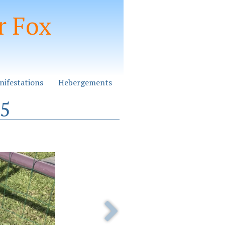
r Fox
nifestations
Hebergements
25