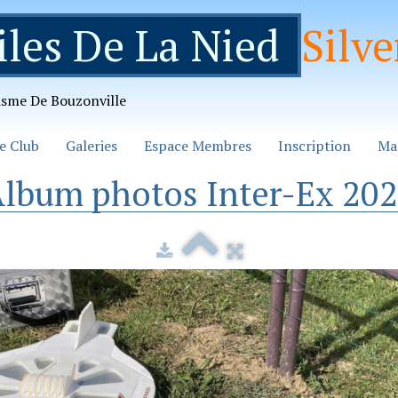
iles De La Nied
Silve
isme De Bouzonville
e Club
Galeries
Espace Membres
Inscription
Ma
lbum photos Inter-Ex 20