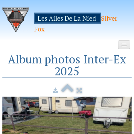
Les Ailes De La Nied
Silver
Fox
Album photos Inter-Ex
Accueil
2025
Le Club
Galeries
Espace Membres
Inscription
Manifestations
Hebergements