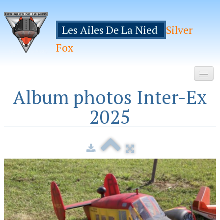
Les Ailes De La Nied
Silver
Fox
Album photos Inter-Ex
Accueil
2025
Le Club
Galeries
Espace Membres
Inscription
Manifestations
Hebergements