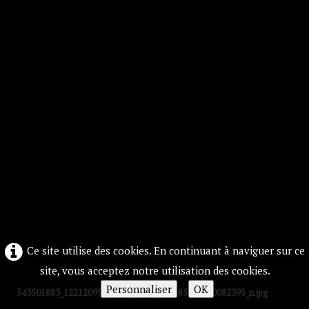
Ce site utilise des cookies. En continuant à naviguer sur ce
site, vous acceptez notre utilisation des cookies.
Personnaliser
OK
543501883_122120993618955992_8255885427580082395_n.jpg